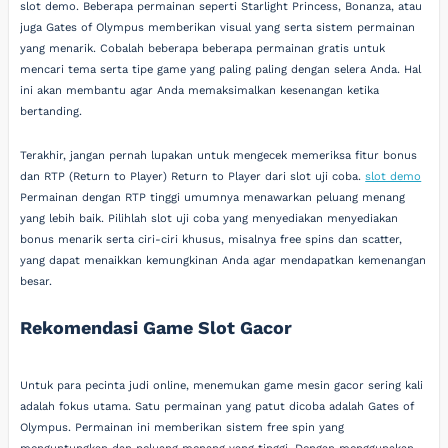
slot demo. Beberapa permainan seperti Starlight Princess, Bonanza, atau
juga Gates of Olympus memberikan visual yang serta sistem permainan
yang menarik. Cobalah beberapa beberapa permainan gratis untuk
mencari tema serta tipe game yang paling paling dengan selera Anda. Hal
ini akan membantu agar Anda memaksimalkan kesenangan ketika
bertanding.
Terakhir, jangan pernah lupakan untuk mengecek memeriksa fitur bonus
dan RTP (Return to Player) Return to Player dari slot uji coba.
slot demo
Permainan dengan RTP tinggi umumnya menawarkan peluang menang
yang lebih baik. Pilihlah slot uji coba yang menyediakan menyediakan
bonus menarik serta ciri-ciri khusus, misalnya free spins dan scatter,
yang dapat menaikkan kemungkinan Anda agar mendapatkan kemenangan
besar.
Rekomendasi Game Slot Gacor
Untuk para pecinta judi online, menemukan game mesin gacor sering kali
adalah fokus utama. Satu permainan yang patut dicoba adalah Gates of
Olympus. Permainan ini memberikan sistem free spin yang