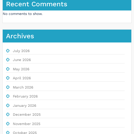
Recent Comments
No comments to show.
Archives
July 2026
June 2026
May 2026
April 2026
March 2026
February 2026
January 2026
December 2025
November 2025
October 2025