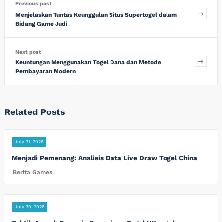
Previous post
Menjelaskan Tuntas Keunggulan Situs Supertogel dalam
Bidang Game Judi
Next post
Keuntungan Menggunakan Togel Dana dan Metode
Pembayaran Modern
Related Posts
July 31, 2026
Menjadi Pemenang: Analisis Data Live Draw Togel China
Berita Games
July 30, 2026