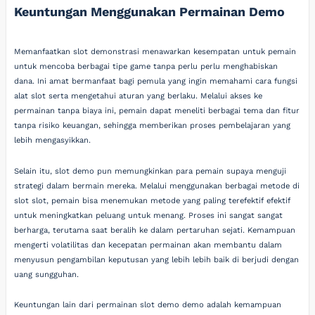
Keuntungan Menggunakan Permainan Demo
Memanfaatkan slot demonstrasi menawarkan kesempatan untuk pemain
untuk mencoba berbagai tipe game tanpa perlu perlu menghabiskan
dana. Ini amat bermanfaat bagi pemula yang ingin memahami cara fungsi
alat slot serta mengetahui aturan yang berlaku. Melalui akses ke
permainan tanpa biaya ini, pemain dapat meneliti berbagai tema dan fitur
tanpa risiko keuangan, sehingga memberikan proses pembelajaran yang
lebih mengasyikkan.
Selain itu, slot demo pun memungkinkan para pemain supaya menguji
strategi dalam bermain mereka. Melalui menggunakan berbagai metode di
slot slot, pemain bisa menemukan metode yang paling terefektif efektif
untuk meningkatkan peluang untuk menang. Proses ini sangat sangat
berharga, terutama saat beralih ke dalam pertaruhan sejati. Kemampuan
mengerti volatilitas dan kecepatan permainan akan membantu dalam
menyusun pengambilan keputusan yang lebih lebih baik di berjudi dengan
uang sungguhan.
Keuntungan lain dari permainan slot demo demo adalah kemampuan