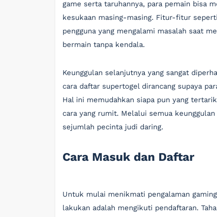
game serta taruhannya, para pemain bisa 
kesukaan masing-masing. Fitur-fitur seperti 
pengguna yang mengalami masalah saat men
bermain tanpa kendala.
Keunggulan selanjutnya yang sangat diperhat
cara daftar supertogel dirancang supaya p
Hal ini memudahkan siapa pun yang tertarik
cara yang rumit. Melalui semua keunggulan i
sejumlah pecinta judi daring.
Cara Masuk dan Daftar
Untuk mulai menikmati pengalaman gaming 
lakukan adalah mengikuti pendaftaran. Taha