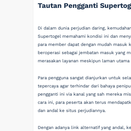
Tautan Pengganti Supertog
Di dalam dunia perjudian daring, kemudahan
Supertogel memahami kondisi ini dan menye
para member dapat dengan mudah masuk ke s
beroperasi sebagai jembatan masuk yang m
merasakan layanan meskipun laman utama t
Para pengguna sangat dianjurkan untuk sela
tepercaya agar terhindar dari bahaya penip
pengganti ini via kanal yang sah mereka mi
cara ini, para peserta akan terus mendapa
dan andal ke situs perjudiannya.
Dengan adanya link alternatif yang andal, 