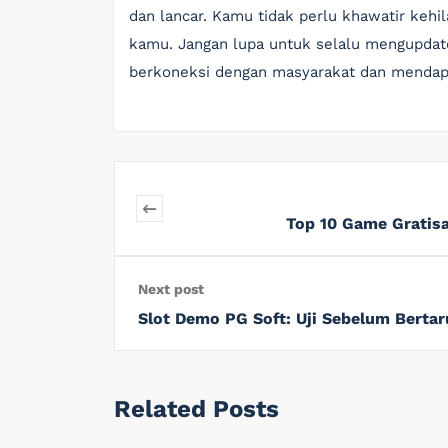
dan lancar. Kamu tidak perlu khawatir ke
kamu. Jangan lupa untuk selalu mengupdate 
berkoneksi dengan masyarakat dan mendapa
Top 10 Game Gratis
Next post
Slot Demo PG Soft: Uji Sebelum Berta
Related Posts