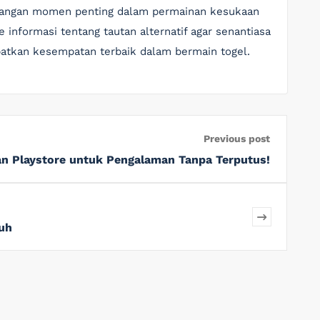
hilangan momen penting dalam permainan kesukaan
informasi tentang tautan alternatif agar senantiasa
tkan kesempatan terbaik dalam bermain togel.
Previous post
an Playstore untuk Pengalaman Tanpa Terputus!
ruh