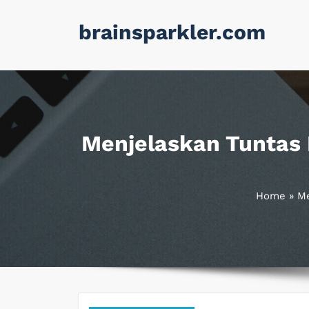
Skip
brainsparkler.com
to
content
Menjelaskan Tuntas 
Home
»
Me