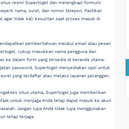
 situs resmi Supertogel dan melengkapi formulir
seperti nama, surel, dan nomor telepon. Pastikan
 agar tidak kali kesulitan saat proses masuk di
mendapatkan pemberitahuan melalui email atau pesan
upertogel, cukup masukkan nama pengguna dan
asi ke dalam form yang tersedia di beranda utama.
ngatan password, Supertogel menyediakan opsi untuk
urel yang terdaftar atau melalui layanan pelanggan.
ngakses situs utama, Supertogel juga memberikan
manfaat untuk menjaga Anda tetap dapat masuk ke akun
asalah. Jangan lupa Anda tidak lupa menggunakan
un tetap terjaga.