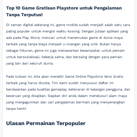
Top 10 Game Gratisan Playstore untuk Pengalaman
Tanpa Terputus!
Di zaman digital sekarang ini, game mobile sudah menjadi salah satu cara
paling populer untuk mengisi waktu kosong. Dengan jutaan aplikasi yang
ada pada Play Store, mencari untuk menemukan game di dunia maya
terbaik yang tanpa biaya menjadi u-ncangan yang unik. Bukan hanya
sebagai hiburan, game ini juga menawarkan kesempatan untuk pemain
untuk bersosialisasi, bekerja sama, dan bersaing dengan para pemain
yang lain dari seluruh dunia.
Pada tulisan ini, kita akan meneliti Game Online Playstore Versi Gratis
terbaik yang harus dicoba. Tim kami sudah menyusun daftar ini
berdasarkan pada kualitas gameplay, ketenaran di kalangan pengguna, dan
keseruan yang disajikan. Siapkan diri anda dalam menelusuri alam maya
yang mengagumkan dan cari pengalaman bermain yang menyenangkan
tanpa henti!
Ulasan Permainan Terpopuler