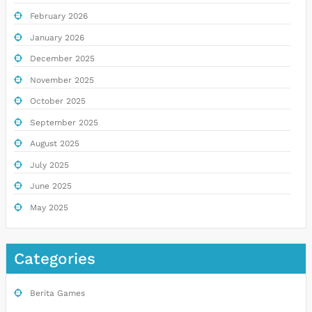
February 2026
January 2026
December 2025
November 2025
October 2025
September 2025
August 2025
July 2025
June 2025
May 2025
Categories
Berita Games