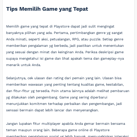
Tips Memilih Game yang Tepat
Memilih game yang tepat di Playstore dapat jadi sulit mengingat
banyaknya pilihan yang ada. Pertama, pertimbangkan genre yg sangat
Anda minati, seperti aksi, petualangan, RPG, atau puzzle. Setiap genre
memberikan pengalaman yg berbeda, jadi pastikan untuk menentukan
yang sesuai dengan minat dan keinginan Anda. Periksa deskripsi game
supaya mengetahui isi game dan lihat apakah tema dan gameplay-nya
menarik untuk Anda.
Selanjutnya, cek ulasan dan rating dari pemain yang lain. Ulasan bisa
memberikan wawasan yang penting tentang kualitas game, kestabilan,
dan fitur-fitur yg tersedia. Poin utama lainnya adalah melihat pembaruan
yg dilakukan oleh pengembang. Game yang sering diperbarui
menunjukkan komitmen terhadap perbaikan dan pengembangan, jadi
sensasi bermain dapat lebih lancar dan menyenangkan.
Jangan lupakan fitur multiplayer apabila Anda gemar bermain bersama
teman maupun orang lain. Beberapa game online di Playstore
memberikan pengalaman sosial yg lebih banyak, memungkinkan interaksi