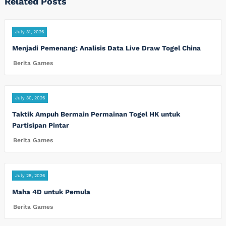
Related Posts
July 31, 2026
Menjadi Pemenang: Analisis Data Live Draw Togel China
Berita Games
July 30, 2026
Taktik Ampuh Bermain Permainan Togel HK untuk
Partisipan Pintar
Berita Games
July 28, 2026
Maha 4D untuk Pemula
Berita Games