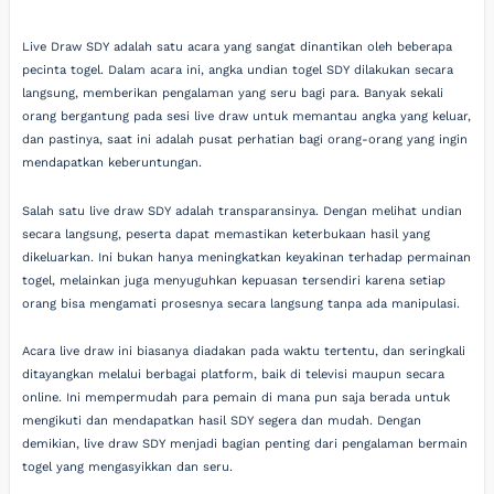
Live Draw SDY adalah satu acara yang sangat dinantikan oleh beberapa
pecinta togel. Dalam acara ini, angka undian togel SDY dilakukan secara
langsung, memberikan pengalaman yang seru bagi para. Banyak sekali
orang bergantung pada sesi live draw untuk memantau angka yang keluar,
dan pastinya, saat ini adalah pusat perhatian bagi orang-orang yang ingin
mendapatkan keberuntungan.
Salah satu live draw SDY adalah transparansinya. Dengan melihat undian
secara langsung, peserta dapat memastikan keterbukaan hasil yang
dikeluarkan. Ini bukan hanya meningkatkan keyakinan terhadap permainan
togel, melainkan juga menyuguhkan kepuasan tersendiri karena setiap
orang bisa mengamati prosesnya secara langsung tanpa ada manipulasi.
Acara live draw ini biasanya diadakan pada waktu tertentu, dan seringkali
ditayangkan melalui berbagai platform, baik di televisi maupun secara
online. Ini mempermudah para pemain di mana pun saja berada untuk
mengikuti dan mendapatkan hasil SDY segera dan mudah. Dengan
demikian, live draw SDY menjadi bagian penting dari pengalaman bermain
togel yang mengasyikkan dan seru.