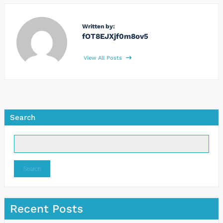
Written by:
fOT8EJXjf0m8ov5
View All Posts
Search
Search
Recent Posts