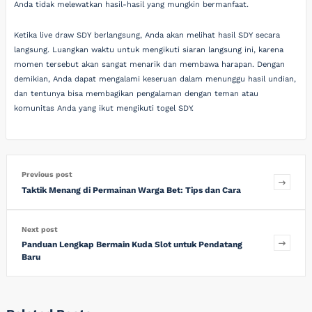
Anda tidak melewatkan hasil-hasil yang mungkin bermanfaat.
Ketika live draw SDY berlangsung, Anda akan melihat hasil SDY secara
langsung. Luangkan waktu untuk mengikuti siaran langsung ini, karena
momen tersebut akan sangat menarik dan membawa harapan. Dengan
demikian, Anda dapat mengalami keseruan dalam menunggu hasil undian,
dan tentunya bisa membagikan pengalaman dengan teman atau
komunitas Anda yang ikut mengikuti togel SDY.
Previous post
Taktik Menang di Permainan Warga Bet: Tips dan Cara
Next post
Panduan Lengkap Bermain Kuda Slot untuk Pendatang
Baru