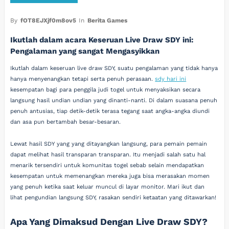
By
fOT8EJXjf0m8ov5
In
Berita Games
Ikutlah dalam acara Keseruan Live Draw SDY ini:
Pengalaman yang sangat Mengasyikkan
Ikutlah dalam keseruan live draw SDY, suatu pengalaman yang tidak hanya
hanya menyenangkan tetapi serta penuh perasaan.
sdy hari ini
kesempatan bagi para penggila judi togel untuk menyaksikan secara
langsung hasil undian undian yang dinanti-nanti. Di dalam suasana penuh
penuh antusias, tiap detik-detik terasa tegang saat angka-angka diundi
dan asa pun bertambah besar-besaran.
Lewat hasil SDY yang yang ditayangkan langsung, para pemain pemain
dapat melihat hasil transparan transparan. Itu menjadi salah satu hal
menarik tersendiri untuk komunitas togel sebab selain mendapatkan
kesempatan untuk memenangkan mereka juga bisa merasakan momen
yang penuh ketika saat keluar muncul di layar monitor. Mari ikut dan
lihat pengundian langsung SDY, rasakan sendiri ketaatan yang ditawarkan!
Apa Yang Dimaksud Dengan Live Draw SDY?