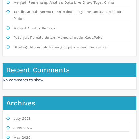
Menjadi Pemenang: Analisis Data Live Draw Togel China
Taktik Ampuh Bermain Permainan Togel HK untuk Partisipan
Pintar
Maha 4D untuk Pemula
Petunjuk Pemula dalam Memulai pada KudaPoker
Strategi Jitu untuk Menang di permainan Kudapoker
Recent Comments
No comments to show.
Archives
July 2026
June 2026
May 2026