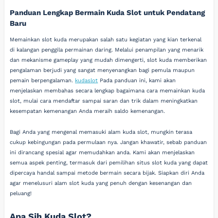
Panduan Lengkap Bermain Kuda Slot untuk Pendatang
Baru
Memainkan slot kuda merupakan salah satu kegiatan yang kian terkenal
di kalangan penggila permainan daring. Melalui penampilan yang menarik
dan mekanisme gameplay yang mudah dimengerti, slot kuda memberikan
pengalaman berjudi yang sangat menyenangkan bagi pemula maupun
pemain berpengalaman.
kudaslot
Pada panduan ini, kami akan
menjelaskan membahas secara lengkap bagaimana cara memainkan kuda
slot, mulai cara mendaftar sampai saran dan trik dalam meningkatkan
kesempatan kemenangan Anda meraih saldo kemenangan.
Bagi Anda yang mengenal memasuki alam kuda slot, mungkin terasa
cukup kebingungan pada permulaan nya. Jangan khawatir, sebab panduan
ini dirancang spesial agar memudahkan anda. Kami akan menjelaskan
semua aspek penting, termasuk dari pemilihan situs slot kuda yang dapat
dipercaya handal sampai metode bermain secara bijak. Siapkan diri Anda
agar menelusuri alam slot kuda yang penuh dengan kesenangan dan
peluang!
Apa Sih Kuda Slot?