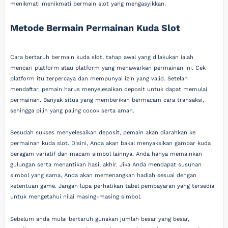
menikmati menikmati bermain slot yang mengasyikkan.
Metode Bermain Permainan Kuda Slot
Cara bertaruh bermain kuda slot, tahap awal yang dilakukan ialah
mencari platform atau platform yang menawarkan permainan ini. Cek
platform itu terpercaya dan mempunyai izin yang valid. Setelah
mendaftar, pemain harus menyelesaikan deposit untuk dapat memulai
permainan. Banyak situs yang memberikan bermacam cara transaksi,
sehingga pilih yang paling cocok serta aman.
Sesudah sukses menyelesaikan deposit, pemain akan diarahkan ke
permainan kuda slot. Disini, Anda akan bakal menyaksikan gambar kuda
beragam variatif dan macam simbol lainnya. Anda hanya memainkan
gulungan serta menantikan hasil akhir. Jika Anda mendapat susunan
simbol yang sama, Anda akan memenangkan hadiah sesuai dengan
ketentuan game. Jangan lupa perhatikan tabel pembayaran yang tersedia
untuk mengetahui nilai masing-masing simbol.
Sebelum anda mulai bertaruh gunakan jumlah besar yang besar,