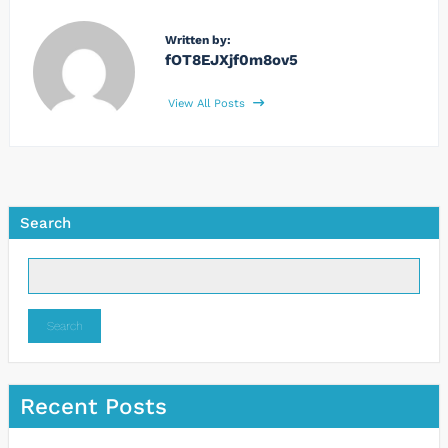
Written by:
fOT8EJXjf0m8ov5
View All Posts
Search
Search
Recent Posts