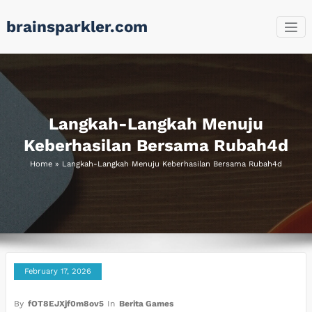
Skip
brainsparkler.com
to
content
Langkah-Langkah Menuju
Keberhasilan Bersama Rubah4d
Home
»
Langkah-Langkah Menuju Keberhasilan Bersama Rubah4d
February 17, 2026
By
fOT8EJXjf0m8ov5
In
Berita Games