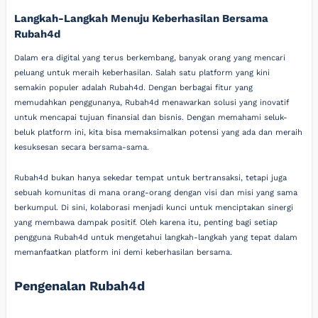
Langkah-Langkah Menuju Keberhasilan Bersama
Rubah4d
Dalam era digital yang terus berkembang, banyak orang yang mencari
peluang untuk meraih keberhasilan. Salah satu platform yang kini
semakin populer adalah Rubah4d. Dengan berbagai fitur yang
memudahkan penggunanya, Rubah4d menawarkan solusi yang inovatif
untuk mencapai tujuan finansial dan bisnis. Dengan memahami seluk-
beluk platform ini, kita bisa memaksimalkan potensi yang ada dan meraih
kesuksesan secara bersama-sama.
Rubah4d bukan hanya sekedar tempat untuk bertransaksi, tetapi juga
sebuah komunitas di mana orang-orang dengan visi dan misi yang sama
berkumpul. Di sini, kolaborasi menjadi kunci untuk menciptakan sinergi
yang membawa dampak positif. Oleh karena itu, penting bagi setiap
pengguna Rubah4d untuk mengetahui langkah-langkah yang tepat dalam
memanfaatkan platform ini demi keberhasilan bersama.
Pengenalan Rubah4d