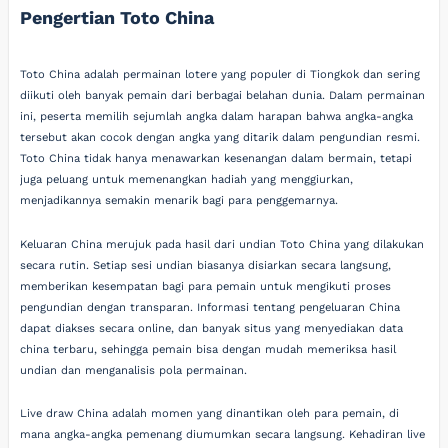
Pengertian Toto China
Toto China adalah permainan lotere yang populer di Tiongkok dan sering
diikuti oleh banyak pemain dari berbagai belahan dunia. Dalam permainan
ini, peserta memilih sejumlah angka dalam harapan bahwa angka-angka
tersebut akan cocok dengan angka yang ditarik dalam pengundian resmi.
Toto China tidak hanya menawarkan kesenangan dalam bermain, tetapi
juga peluang untuk memenangkan hadiah yang menggiurkan,
menjadikannya semakin menarik bagi para penggemarnya.
Keluaran China merujuk pada hasil dari undian Toto China yang dilakukan
secara rutin. Setiap sesi undian biasanya disiarkan secara langsung,
memberikan kesempatan bagi para pemain untuk mengikuti proses
pengundian dengan transparan. Informasi tentang pengeluaran China
dapat diakses secara online, dan banyak situs yang menyediakan data
china terbaru, sehingga pemain bisa dengan mudah memeriksa hasil
undian dan menganalisis pola permainan.
Live draw China adalah momen yang dinantikan oleh para pemain, di
mana angka-angka pemenang diumumkan secara langsung. Kehadiran live