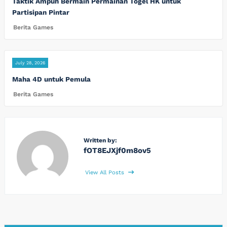
Taktik Ampuh Bermain Permainan Togel HK untuk
Partisipan Pintar
Berita Games
July 28, 2026
Maha 4D untuk Pemula
Berita Games
Written by:
fOT8EJXjf0m8ov5
View All Posts