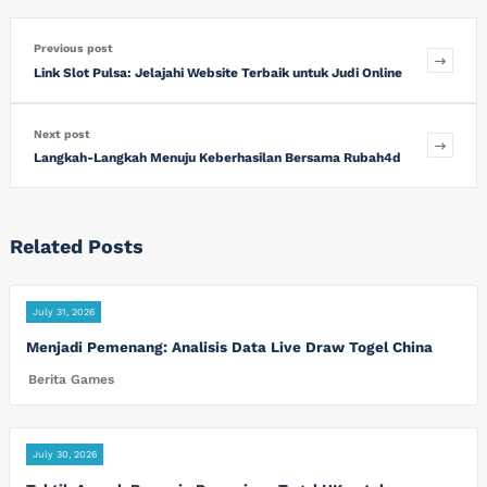
Previous post
Link Slot Pulsa: Jelajahi Website Terbaik untuk Judi Online
Next post
Langkah-Langkah Menuju Keberhasilan Bersama Rubah4d
Related Posts
July 31, 2026
Menjadi Pemenang: Analisis Data Live Draw Togel China
Berita Games
July 30, 2026