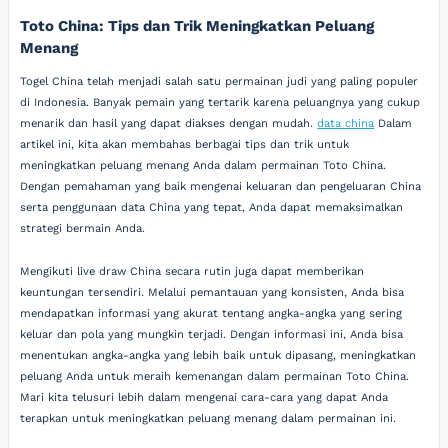
Toto China: Tips dan Trik Meningkatkan Peluang
Menang
Togel China telah menjadi salah satu permainan judi yang paling populer
di Indonesia. Banyak pemain yang tertarik karena peluangnya yang cukup
menarik dan hasil yang dapat diakses dengan mudah.
data china
Dalam
artikel ini, kita akan membahas berbagai tips dan trik untuk
meningkatkan peluang menang Anda dalam permainan Toto China.
Dengan pemahaman yang baik mengenai keluaran dan pengeluaran China
serta penggunaan data China yang tepat, Anda dapat memaksimalkan
strategi bermain Anda.
Mengikuti live draw China secara rutin juga dapat memberikan
keuntungan tersendiri. Melalui pemantauan yang konsisten, Anda bisa
mendapatkan informasi yang akurat tentang angka-angka yang sering
keluar dan pola yang mungkin terjadi. Dengan informasi ini, Anda bisa
menentukan angka-angka yang lebih baik untuk dipasang, meningkatkan
peluang Anda untuk meraih kemenangan dalam permainan Toto China.
Mari kita telusuri lebih dalam mengenai cara-cara yang dapat Anda
terapkan untuk meningkatkan peluang menang dalam permainan ini.