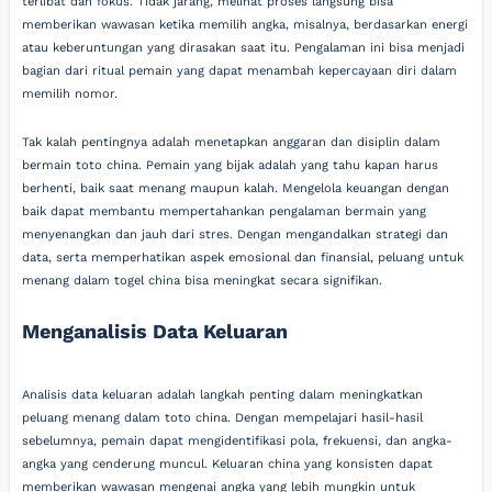
terlibat dan fokus. Tidak jarang, melihat proses langsung bisa
memberikan wawasan ketika memilih angka, misalnya, berdasarkan energi
atau keberuntungan yang dirasakan saat itu. Pengalaman ini bisa menjadi
bagian dari ritual pemain yang dapat menambah kepercayaan diri dalam
memilih nomor.
Tak kalah pentingnya adalah menetapkan anggaran dan disiplin dalam
bermain toto china. Pemain yang bijak adalah yang tahu kapan harus
berhenti, baik saat menang maupun kalah. Mengelola keuangan dengan
baik dapat membantu mempertahankan pengalaman bermain yang
menyenangkan dan jauh dari stres. Dengan mengandalkan strategi dan
data, serta memperhatikan aspek emosional dan finansial, peluang untuk
menang dalam togel china bisa meningkat secara signifikan.
Menganalisis Data Keluaran
Analisis data keluaran adalah langkah penting dalam meningkatkan
peluang menang dalam toto china. Dengan mempelajari hasil-hasil
sebelumnya, pemain dapat mengidentifikasi pola, frekuensi, dan angka-
angka yang cenderung muncul. Keluaran china yang konsisten dapat
memberikan wawasan mengenai angka yang lebih mungkin untuk