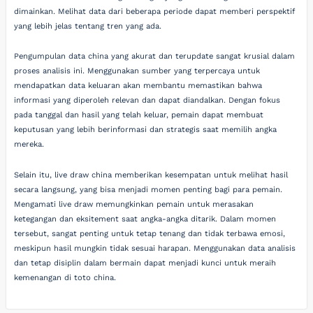
dimainkan. Melihat data dari beberapa periode dapat memberi perspektif
yang lebih jelas tentang tren yang ada.
Pengumpulan data china yang akurat dan terupdate sangat krusial dalam
proses analisis ini. Menggunakan sumber yang terpercaya untuk
mendapatkan data keluaran akan membantu memastikan bahwa
informasi yang diperoleh relevan dan dapat diandalkan. Dengan fokus
pada tanggal dan hasil yang telah keluar, pemain dapat membuat
keputusan yang lebih berinformasi dan strategis saat memilih angka
mereka.
Selain itu, live draw china memberikan kesempatan untuk melihat hasil
secara langsung, yang bisa menjadi momen penting bagi para pemain.
Mengamati live draw memungkinkan pemain untuk merasakan
ketegangan dan eksitement saat angka-angka ditarik. Dalam momen
tersebut, sangat penting untuk tetap tenang dan tidak terbawa emosi,
meskipun hasil mungkin tidak sesuai harapan. Menggunakan data analisis
dan tetap disiplin dalam bermain dapat menjadi kunci untuk meraih
kemenangan di toto china.