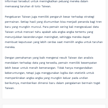
informasi tersebut untuk meningkatkan peluang mereka dalam
memasang taruhan di toto Taiwan.
Pengeluaran Taiwan juga memiliki pengaruh besar terhadap strategi
permainan. Setiap hasil yang diumumkan bisa menjadi penanda bagi tren
baru yang mungkin muncul. Para pemain sering kali mengevaluasi data
Taiwan untuk mencari tahu apakah ada angka-angka tertentu yang
menunjukkan kecenderungan meningkat, sehingga mereka dapat
membuat keputusan yang lebih cerdas saat memilih angka untuk taruhan
mereka.
Dengan pemahaman yang baik mengenai result Taiwan dan analisis
mendalam terhadap data yang tersedia, pemain memiliki kesempatan
lebih besar untuk meraih kemenangan. Tidak hanya mengandalkan
keberuntungan, tetapi juga menggunakan logika dan statistik untuk
memperkirakan angka-angka yang mungkin keluar pada undian
berikutnya, memberikan dimensi baru dalam pengalaman bermain togel
Taiwan.