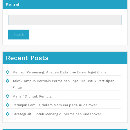
Search
Search
Recent Posts
Menjadi Pemenang: Analisis Data Live Draw Togel China
Taktik Ampuh Bermain Permainan Togel HK untuk Partisipan
Pintar
Maha 4D untuk Pemula
Petunjuk Pemula dalam Memulai pada KudaPoker
Strategi Jitu untuk Menang di permainan Kudapoker