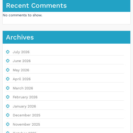
Recent Comments
No comments to show.
Archives
July 2026
June 2026
May 2026
April 2026
March 2026
February 2026
January 2026
December 2025
November 2025