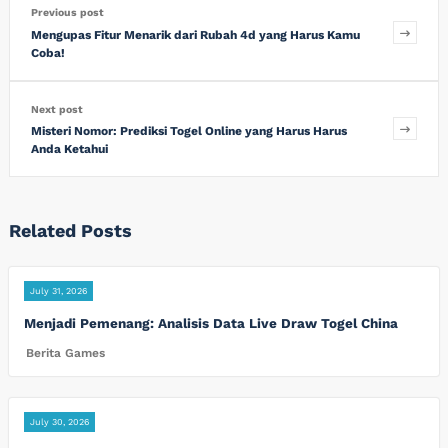
Previous post
Mengupas Fitur Menarik dari Rubah 4d yang Harus Kamu
Coba!
Next post
Misteri Nomor: Prediksi Togel Online yang Harus Harus
Anda Ketahui
Related Posts
July 31, 2026
Menjadi Pemenang: Analisis Data Live Draw Togel China
Berita Games
July 30, 2026