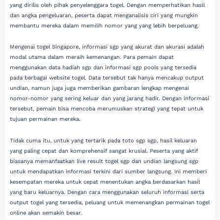
yang dirilis oleh pihak penyelenggara togel. Dengan memperhatikan hasil
dan angka pengeluaran, peserta dapat menganalisis ciri yang mungkin
membantu mereka dalam memilih nomor yang yang lebih berpeluang.
Mengenai togel Singapore, informasi sgp yang akurat dan akurasi adalah
modal utama dalam meraih kemenangan. Para pemain dapat
menggunakan data hadiah sgp dan informasi sgp pools yang tersedia
pada berbagai website togel. Data tersebut tak hanya mencakup output
undian, namun juga juga memberikan gambaran lengkap mengenai
nomor-nomor yang sering keluar dan yang jarang hadir. Dengan informasi
tersebut, pemain bisa mencoba merumuskan strategi yang tepat untuk
tujuan permainan mereka.
Tidak cuma itu, untuk yang tertarik pada toto sgp sgp, hasil keluaran
yang paling cepat dan komprehensif sangat krusial. Peserta yang aktif
biasanya memanfaatkan live result togel sgp dan undian langsung sgp
untuk mendapatkan informasi terkini dari sumber langsung. Ini memberi
kesempatan mereka untuk cepat menentukan angka berdasarkan hasil
yang baru keluarnya. Dengan cara menggunakan seluruh informasi serta
output togel yang tersedia, peluang untuk memenangkan permainan togel
online akan semakin besar.