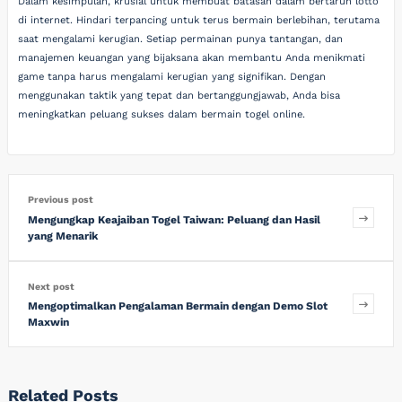
Dalam kesimpulan, krusial untuk membuat batasan dalam bertaruh lotto
di internet. Hindari terpancing untuk terus bermain berlebihan, terutama
saat mengalami kerugian. Setiap permainan punya tantangan, dan
manajemen keuangan yang bijaksana akan membantu Anda menikmati
game tanpa harus mengalami kerugian yang signifikan. Dengan
menggunakan taktik yang tepat dan bertanggungjawab, Anda bisa
meningkatkan peluang sukses dalam bermain togel online.
Previous post
Mengungkap Keajaiban Togel Taiwan: Peluang dan Hasil
yang Menarik
Next post
Mengoptimalkan Pengalaman Bermain dengan Demo Slot
Maxwin
Related Posts