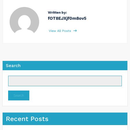
Written by:
fOT8EJXjf0m8ov5
View All Posts
Search
Search
Recent Posts