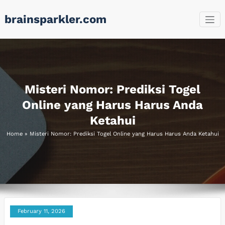
Skip
brainsparkler.com
to
content
Misteri Nomor: Prediksi Togel
Online yang Harus Harus Anda
Ketahui
Home
»
Misteri Nomor: Prediksi Togel Online yang Harus Harus Anda Ketahui
February 11, 2026