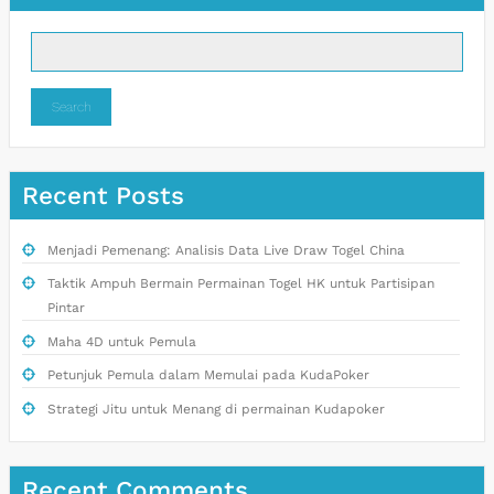
Search
Recent Posts
Menjadi Pemenang: Analisis Data Live Draw Togel China
Taktik Ampuh Bermain Permainan Togel HK untuk Partisipan
Pintar
Maha 4D untuk Pemula
Petunjuk Pemula dalam Memulai pada KudaPoker
Strategi Jitu untuk Menang di permainan Kudapoker
Recent Comments