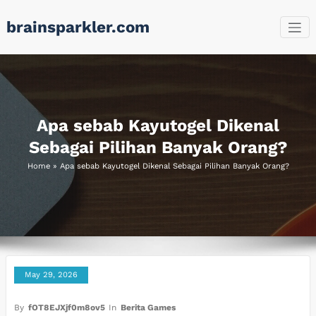
Skip
brainsparkler.com
to
content
Apa sebab Kayutogel Dikenal
Sebagai Pilihan Banyak Orang?
Home
»
Apa sebab Kayutogel Dikenal Sebagai Pilihan Banyak Orang?
May 29, 2026
By
fOT8EJXjf0m8ov5
In
Berita Games