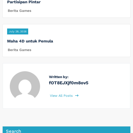
Partisipan Pintar
Berita Games
July 28, 2026
Maha 4D untuk Pemula
Berita Games
Written by:
fOT8EJXjf0m8ov5
View All Posts
Search