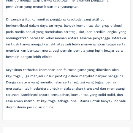
individu menganggap bahwa kayutogel menawarkan pengalaman
permainan yang menarik dan menyenangkan.
Di samping itu, komunitas pengguna kayutogel yang aktif pun
berkontribusi dalam daya tariknya. Banyak komunitas dan grup diskusi
pada media sosial yang membahas strategi, kiat, dan prediksi angka, yang
meningkatkan perasaan kebersamaan antara sesama penyangga. Interaksi
ini tidak hanya menjadikan aktivitas jadi lebih menyenangkan tetapi serta
memberikan bantuan moral bagi pemain pemula yang ingin belajar cara
bermain dengan lebih efisien.
Keyakinan terhadap keamanan dan fairness game yang diberikan oleh
kayutogel juga menjadi unsur penting dalam menyikat banyak pengguna.
Dengan sistem yang memiliki jelas serta regulasi yang tegas, pemain
merasakan lebih sejahtera untuk melaksanakan transaksi dan memasang
taruhan. Kombinasi antara kemudahan, komunitas yang solid solid, dan
rasa aman membuat kayutogel sebagai opsi utama untuk banyak individu
dalam dunia perjudian online.