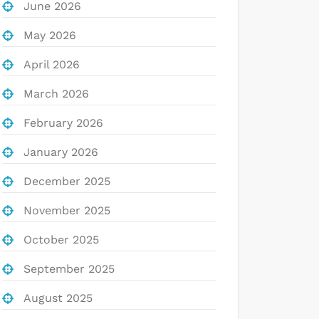
June 2026
May 2026
April 2026
March 2026
February 2026
January 2026
December 2025
November 2025
October 2025
September 2025
August 2025