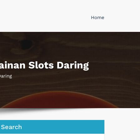
Home
ainan Slots Daring
aring
Search