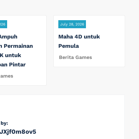
026
July 28, 2026
 Ampuh
Maha 4D untuk
n Permainan
Pemula
HK untuk
Berita Games
pan Pintar
Games
 by:
JXjf0m8ov5