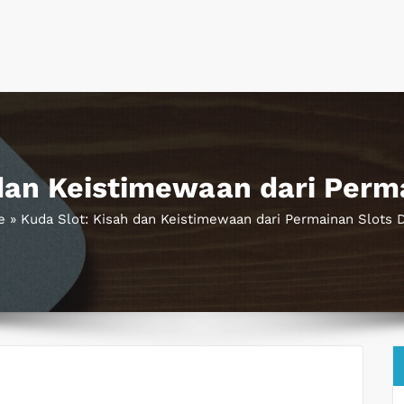
dan Keistimewaan dari Perm
e
»
Kuda Slot: Kisah dan Keistimewaan dari Permainan Slots D