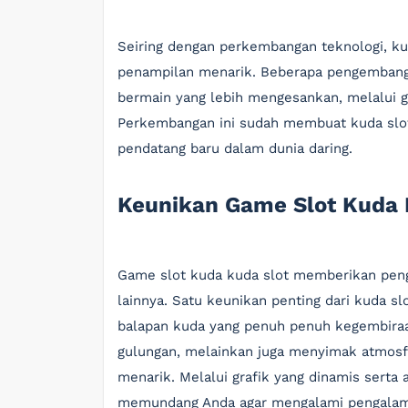
Seiring dengan perkembangan teknologi, ku
penampilan menarik. Beberapa pengembang
bermain yang lebih mengesankan, melalui g
Perkembangan ini sudah membuat kuda slot
pendatang baru dalam dunia daring.
Keunikan Game Slot Kuda 
Game slot kuda kuda slot memberikan peng
lainnya. Satu keunikan penting dari kuda sl
balapan kuda yang penuh penuh kegembira
gulungan, melainkan juga menyimak atmosf
menarik. Melalui grafik yang dinamis serta
memundang Anda agar mengalami pengalama