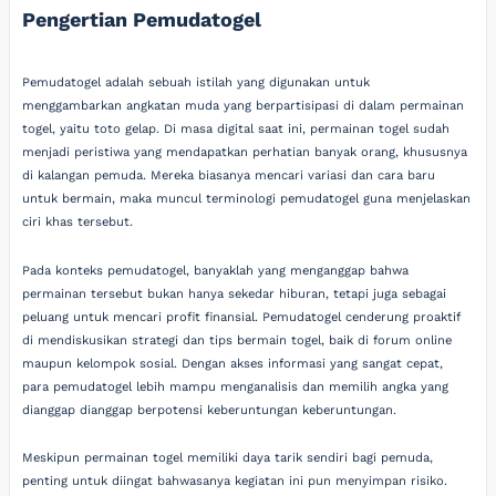
Pengertian Pemudatogel
Pemudatogel adalah sebuah istilah yang digunakan untuk
menggambarkan angkatan muda yang berpartisipasi di dalam permainan
togel, yaitu toto gelap. Di masa digital saat ini, permainan togel sudah
menjadi peristiwa yang mendapatkan perhatian banyak orang, khususnya
di kalangan pemuda. Mereka biasanya mencari variasi dan cara baru
untuk bermain, maka muncul terminologi pemudatogel guna menjelaskan
ciri khas tersebut.
Pada konteks pemudatogel, banyaklah yang menganggap bahwa
permainan tersebut bukan hanya sekedar hiburan, tetapi juga sebagai
peluang untuk mencari profit finansial. Pemudatogel cenderung proaktif
di mendiskusikan strategi dan tips bermain togel, baik di forum online
maupun kelompok sosial. Dengan akses informasi yang sangat cepat,
para pemudatogel lebih mampu menganalisis dan memilih angka yang
dianggap dianggap berpotensi keberuntungan keberuntungan.
Meskipun permainan togel memiliki daya tarik sendiri bagi pemuda,
penting untuk diingat bahwasanya kegiatan ini pun menyimpan risiko.