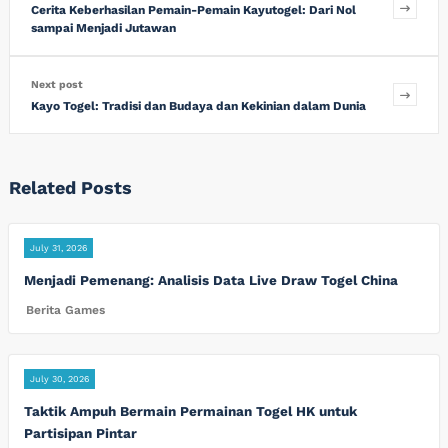
Cerita Keberhasilan Pemain-Pemain Kayutogel: Dari Nol
sampai Menjadi Jutawan
Next post
Kayo Togel: Tradisi dan Budaya dan Kekinian dalam Dunia
Related Posts
July 31, 2026
Menjadi Pemenang: Analisis Data Live Draw Togel China
Berita Games
July 30, 2026
Taktik Ampuh Bermain Permainan Togel HK untuk
Partisipan Pintar