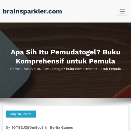
Skip
brainsparkler.com
to
content
Apa Sih Itu Pemudatogel? Buku
Komprehensif untuk Pemula
Home
»
Apa Sih Itu Pemudatogel? Buku Komprehensif untuk Pemula
May 18, 2026
By
fOT8EJXjf0m8ov5
In
Berita Games