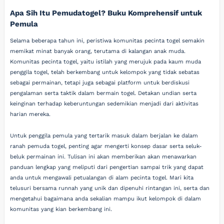
Apa Sih Itu Pemudatogel? Buku Komprehensif untuk
Pemula
Selama beberapa tahun ini, peristiwa komunitas pecinta togel semakin
memikat minat banyak orang, terutama di kalangan anak muda.
Komunitas pecinta togel, yaitu istilah yang merujuk pada kaum muda
penggila togel, telah berkembang untuk kelompok yang tidak sebatas
sebagai permainan, tetapi juga sebagai platform untuk berdiskusi
pengalaman serta taktik dalam bermain togel. Detakan undian serta
keinginan terhadap keberuntungan sedemikian menjadi dari aktivitas
harian mereka.
Untuk penggila pemula yang tertarik masuk dalam berjalan ke dalam
ranah pemuda togel, penting agar mengerti konsep dasar serta seluk-
beluk permainan ini. Tulisan ini akan memberikan akan menawarkan
panduan lengkap yang meliputi dari pengertian sampai trik yang dapat
anda untuk mengawali petualangan di alam pecinta togel. Mari kita
telusuri bersama runnah yang unik dan dipenuhi rintangan ini, serta dan
mengetahui bagaimana anda sekalian mampu ikut kelompok di dalam
komunitas yang kian berkembang ini.