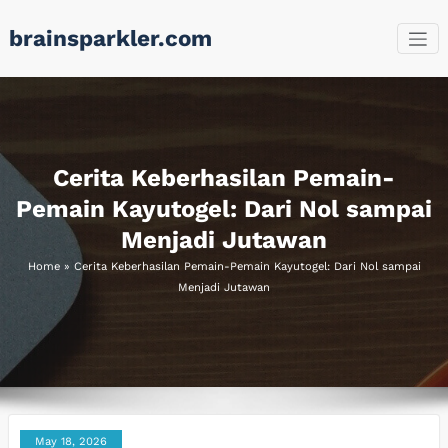
Skip
brainsparkler.com
to
content
Cerita Keberhasilan Pemain-
Pemain Kayutogel: Dari Nol sampai
Menjadi Jutawan
Home
»
Cerita Keberhasilan Pemain-Pemain Kayutogel: Dari Nol sampai
Menjadi Jutawan
May 18, 2026