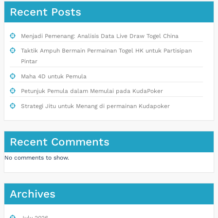
Recent Posts
Menjadi Pemenang: Analisis Data Live Draw Togel China
Taktik Ampuh Bermain Permainan Togel HK untuk Partisipan
Pintar
Maha 4D untuk Pemula
Petunjuk Pemula dalam Memulai pada KudaPoker
Strategi Jitu untuk Menang di permainan Kudapoker
Recent Comments
No comments to show.
Archives
July 2026