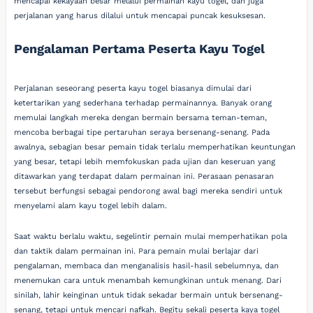
mencapai kekayaan besar melalui permainan kayu togel, dan juga
perjalanan yang harus dilalui untuk mencapai puncak kesuksesan.
Pengalaman Pertama Peserta Kayu Togel
Perjalanan seseorang peserta kayu togel biasanya dimulai dari
ketertarikan yang sederhana terhadap permainannya. Banyak orang
memulai langkah mereka dengan bermain bersama teman-teman,
mencoba berbagai tipe pertaruhan seraya bersenang-senang. Pada
awalnya, sebagian besar pemain tidak terlalu memperhatikan keuntungan
yang besar, tetapi lebih memfokuskan pada ujian dan keseruan yang
ditawarkan yang terdapat dalam permainan ini. Perasaan penasaran
tersebut berfungsi sebagai pendorong awal bagi mereka sendiri untuk
menyelami alam kayu togel lebih dalam.
Saat waktu berlalu waktu, segelintir pemain mulai memperhatikan pola
dan taktik dalam permainan ini. Para pemain mulai berlajar dari
pengalaman, membaca dan menganalisis hasil-hasil sebelumnya, dan
menemukan cara untuk menambah kemungkinan untuk menang. Dari
sinilah, lahir keinginan untuk tidak sekadar bermain untuk bersenang-
senang, tetapi untuk mencari nafkah. Begitu sekali peserta kaya togel