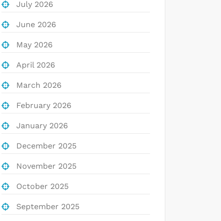
July 2026
June 2026
May 2026
April 2026
March 2026
February 2026
January 2026
December 2025
November 2025
October 2025
September 2025