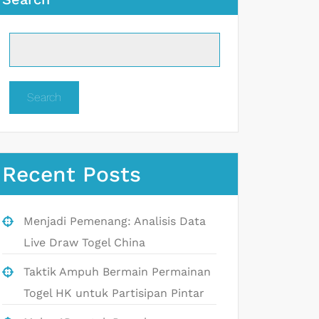
Search
Recent Posts
Menjadi Pemenang: Analisis Data
Live Draw Togel China
Taktik Ampuh Bermain Permainan
Togel HK untuk Partisipan Pintar