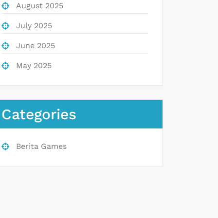
August 2025
July 2025
June 2025
May 2025
Categories
Berita Games