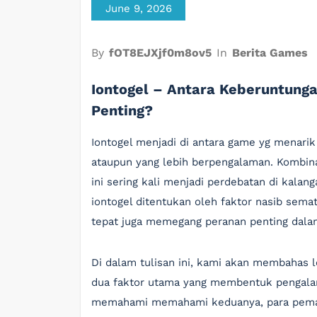
June 9, 2026
By
fOT8EJXjf0m8ov5
In
Berita Games
Iontogel – Antara Keberuntunga
Penting?
Iontogel menjadi di antara game yg menarik
ataupun yang lebih berpengalaman. Kombina
ini sering kali menjadi perdebatan di kala
iontogel ditentukan oleh faktor nasib semata
tepat juga memegang peranan penting dala
Di dalam tulisan ini, kami akan membahas l
dua faktor utama yang membentuk pengalam
memahami memahami keduanya, para pemai