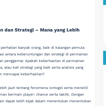
n dan Strategi – Mana yang Lebih
 perhatian banyak orang, baik di kalangan pemula
si antara keberuntungan dan strategi di permainan
ngan penggemar. Apakah keberhasilan di permainan
, atau kah strategi yang baik serta analisis yang
m mencapai keberhasilan?
ebih jauh tentang fenomena iontogel serta meneliti
an bermain player: chance serta taktik. Dengan
n dapat lebih bijak dalam menentukan menentukan