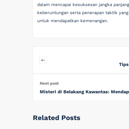
dalam mencapai kesuksesan jangka panjang
keberuntungan serta penerapan taktik yang
untuk mendapatkan kemenangan.
Tips
Next post
Misteri di Belakang Kawantas: Menda
Related Posts