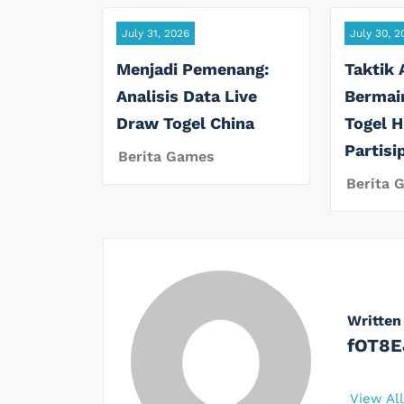
July 31, 2026
July 30, 2
Menjadi Pemenang:
Taktik
Analisis Data Live
Bermai
Draw Togel China
Togel 
Partisi
Berita Games
Berita 
Written
fOT8E
View Al