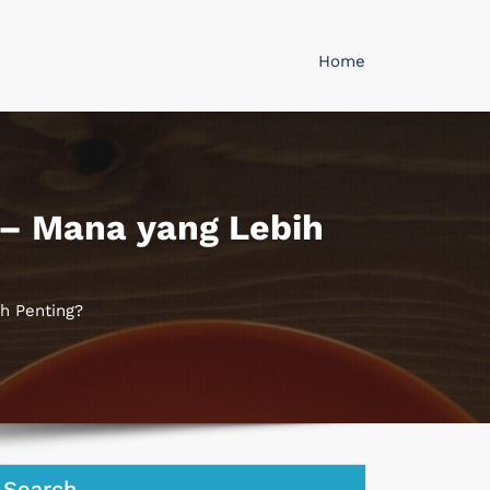
Home
 – Mana yang Lebih
h Penting?
Search