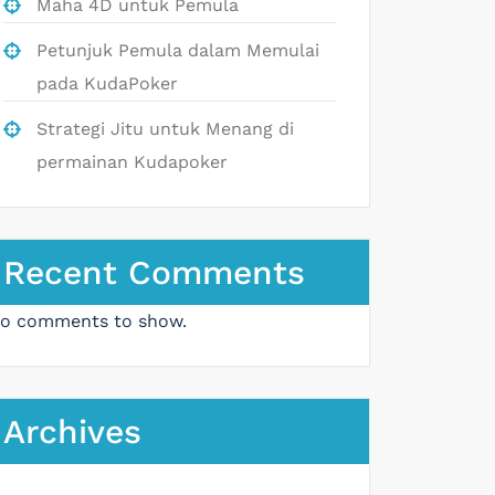
Maha 4D untuk Pemula
Petunjuk Pemula dalam Memulai
pada KudaPoker
Strategi Jitu untuk Menang di
permainan Kudapoker
Recent Comments
o comments to show.
Archives