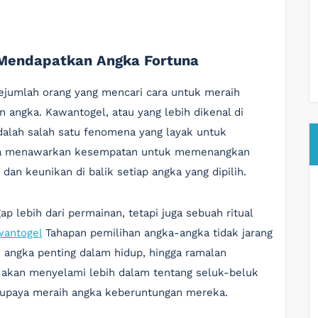
 Mendapatkan Angka Fortuna
ejumlah orang yang mencari cara untuk meraih
 angka. Kawantogel, atau yang lebih dikenal di
alah salah satu fenomena yang layak untuk
anya menawarkan kesempatan untuk memenangkan
an keunikan di balik setiap angka yang dipilih.
ap lebih dari permainan, tetapi juga sebuah ritual
wantogel
Tahapan pemilihan angka-angka tidak jarang
 angka penting dalam hidup, hingga ramalan
ta akan menyelami lebih dalam tentang seluk-beluk
rupaya meraih angka keberuntungan mereka.