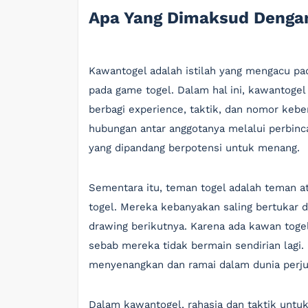
Apa Yang Dimaksud Denga
Kawantogel adalah istilah yang mengacu p
pada game togel. Dalam hal ini, kawantogel
berbagi experience, taktik, dan nomor keb
hubungan antar anggotanya melalui perbin
yang dipandang berpotensi untuk menang.
Sementara itu, teman togel adalah teman 
togel. Mereka kebanyakan saling bertukar
drawing berikutnya. Karena ada kawan togel
sebab mereka tidak bermain sendirian lagi.
menyenangkan dan ramai dalam dunia perju
Dalam kawantogel, rahasia dan taktik untu