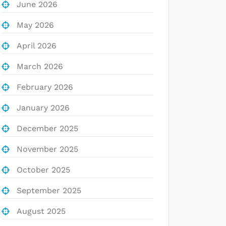
June 2026
May 2026
April 2026
March 2026
February 2026
January 2026
December 2025
November 2025
October 2025
September 2025
August 2025