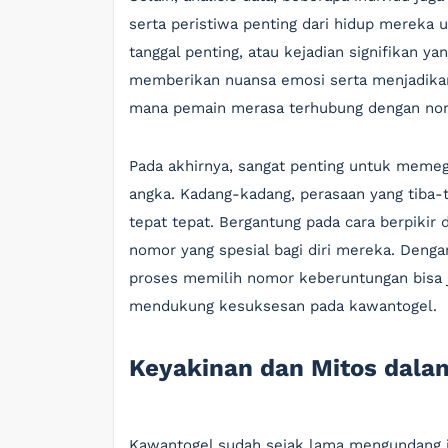
serta peristiwa penting dari hidup mereka u
tanggal penting, atau kejadian signifikan yan
memberikan nuansa emosi serta menjadikan 
mana pemain merasa terhubung dengan nom
Pada akhirnya, sangat penting untuk memeg
angka. Kadang-kadang, perasaan yang tib
tepat tepat. Bergantung pada cara berpiki
nomor yang spesial bagi diri mereka. Dengan
proses memilih nomor keberuntungan bisa j
mendukung kesuksesan pada kawantogel.
Keyakinan dan Mitos dala
Kawantogel sudah sejak lama mengundang i