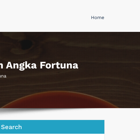
Home
n Angka Fortuna
una
Search