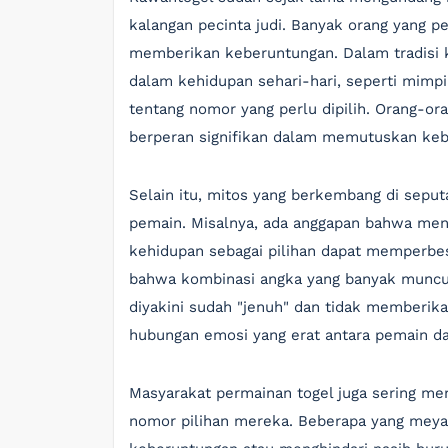
kalangan pecinta judi. Banyak orang yang 
memberikan keberuntungan. Dalam tradisi k
dalam kehidupan sehari-hari, seperti mimpi
tentang nomor yang perlu dipilih. Orang-or
berperan signifikan dalam memutuskan kebe
Selain itu, mitos yang berkembang di sepu
pemain. Misalnya, ada anggapan bahwa meng
kehidupan sebagai pilihan dapat memperbes
bahwa kombinasi angka yang banyak muncul d
diyakini sudah "jenuh" dan tidak memberik
hubungan emosi yang erat antara pemain dan
Masyarakat permainan togel juga sering m
nomor pilihan mereka. Beberapa yang meya