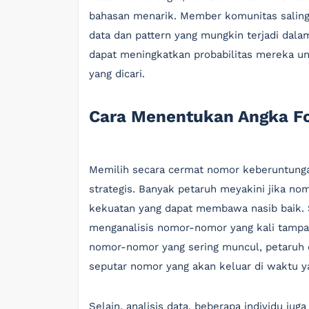
bahasan menarik. Member komunitas saling
data dan pattern yang mungkin terjadi dala
dapat meningkatkan probabilitas mereka u
yang dicari.
Cara Menentukan Angka F
Memilih secara cermat nomor keberuntun
strategis. Banyak petaruh meyakini jika n
kekuatan yang dapat membawa nasib baik. S
menganalisis nomor-nomor yang kali tampak
nomor-nomor yang sering muncul, petaruh 
seputar nomor yang akan keluar di waktu y
Selain, analisis data, beberapa individu ju