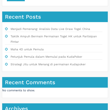
Recent Posts
Menjadi Pemenang: Analisis Data Live Draw Togel China
Taktik Ampuh Bermain Permainan Togel HK untuk Partisipan
Pintar
Maha 4D untuk Pemula
Petunjuk Pemula dalam Memulai pada KudaPoker
Strategi Jitu untuk Menang di permainan Kudapoker
Recent Comments
No comments to show.
Archives