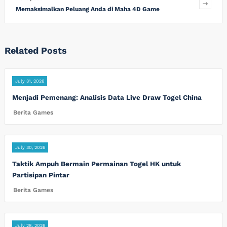
Memaksimalkan Peluang Anda di Maha 4D Game
Related Posts
July 31, 2026
Menjadi Pemenang: Analisis Data Live Draw Togel China
Berita Games
July 30, 2026
Taktik Ampuh Bermain Permainan Togel HK untuk
Partisipan Pintar
Berita Games
July 28, 2026