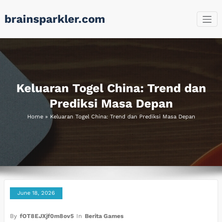
Skip
brainsparkler.com
to
content
Keluaran Togel China: Trend dan
Prediksi Masa Depan
Home
»
Keluaran Togel China: Trend dan Prediksi Masa Depan
June 18, 2026
By
fOT8EJXjf0m8ov5
In
Berita Games