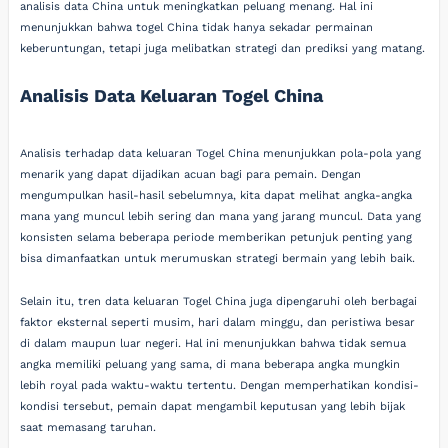
analisis data China untuk meningkatkan peluang menang. Hal ini
menunjukkan bahwa togel China tidak hanya sekadar permainan
keberuntungan, tetapi juga melibatkan strategi dan prediksi yang matang.
Analisis Data Keluaran Togel China
Analisis terhadap data keluaran Togel China menunjukkan pola-pola yang
menarik yang dapat dijadikan acuan bagi para pemain. Dengan
mengumpulkan hasil-hasil sebelumnya, kita dapat melihat angka-angka
mana yang muncul lebih sering dan mana yang jarang muncul. Data yang
konsisten selama beberapa periode memberikan petunjuk penting yang
bisa dimanfaatkan untuk merumuskan strategi bermain yang lebih baik.
Selain itu, tren data keluaran Togel China juga dipengaruhi oleh berbagai
faktor eksternal seperti musim, hari dalam minggu, dan peristiwa besar
di dalam maupun luar negeri. Hal ini menunjukkan bahwa tidak semua
angka memiliki peluang yang sama, di mana beberapa angka mungkin
lebih royal pada waktu-waktu tertentu. Dengan memperhatikan kondisi-
kondisi tersebut, pemain dapat mengambil keputusan yang lebih bijak
saat memasang taruhan.