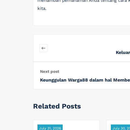
menambah pemahaman Anda tentang cara k
kita.
Kelua
Next post
Keunggulan Warga88 dalam hal Member
Related Posts
July 31, 2026
July 30, 2