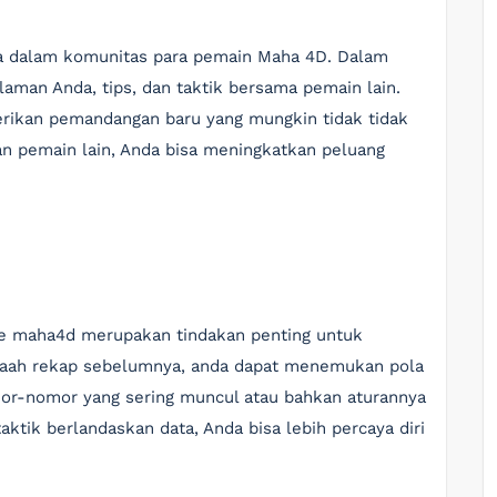
erta dalam komunitas para pemain Maha 4D. Dalam
aman Anda, tips, dan taktik bersama pemain lain.
rikan pemandangan baru yang mungkin tidak tidak
an pemain lain, Anda bisa meningkatkan peluang
me maha4d merupakan tindakan penting untuk
aah rekap sebelumnya, anda dapat menemukan pola
omor-nomor yang sering muncul atau bahkan aturannya
aktik berlandaskan data, Anda bisa lebih percaya diri