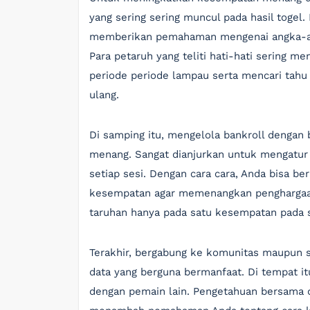
yang sering sering muncul pada hasil toge
memberikan pemahaman mengenai angka-ang
Para petaruh yang teliti hati-hati sering 
periode periode lampau serta mencari tahu
ulang.
Di samping itu, mengelola bankroll dengan 
menang. Sangat dianjurkan untuk mengatur 
setiap sesi. Dengan cara cara, Anda bisa b
kesempatan agar memenangkan penghargaa
taruhan hanya pada satu kesempatan pada s
Terakhir, bergabung ke komunitas maupun s
data yang berguna bermanfaat. Di tempat itu
dengan pemain lain. Pengetahuan bersama 