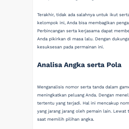
Terakhir, tidak ada salahnya untuk ikut s
kelompok ini, Anda bisa membagikan pengal
Perbincangan serta kerjasama dapat membe
Anda pikirkan di masa lalu. Dengan dukung
kesuksesan pada permainan ini.
Analisa Angka serta Pola
Menganalisis nomor serta tanda dalam ga
meningkatkan peluang Anda. Dengan menel
tertentu yang terjadi. Hal ini mencakup n
yang jarang jarang oleh pemain lain. Lewat t
saat memilih pilihan angka.