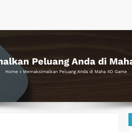
alkan Peluang Anda di Mah
Home
»
Memaksimalkan Peluang Anda di Maha 4D Game