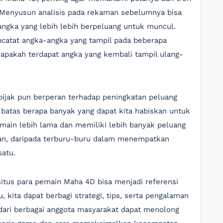
l. Menyusun analisis pada rekaman sebelumnya bisa
ka yang lebih lebih berpeluang untuk muncul.
mencatat angka-angka yang tampil pada beberapa
 apakah terdapat angka yang kembali tampil ulang-
bijak pun berperan terhadap peningkatan peluang
batas berapa banyak yang dapat kita habiskan untuk
ermain lebih lama dan memiliki lebih banyak peluang
n, daripada terburu-buru dalam menempatkan
atu.
itus para pemain Maha 4D bisa menjadi referensi
, kita dapat berbagi strategi, tips, serta pengalaman
dari berbagai anggota masyarakat dapat menolong