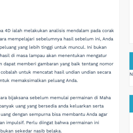
ha 4D ialah melakukan analisis mendalam pada corak
ara mempelajari sebelumnya hasil sebelum ini, Anda
peluang yang lebih tinggi untuk muncul. Ini bukan
l hasil di masa lampau akan menentukan mengatur
en dapat memberi gambaran yang baik tentang nomor
 cobalah untuk mencatat hasil undian undian secara
N
t untuk memaksimalkan peluang Anda.
secara bijaksana sebelum memulai permainan di Maha
anyak uang yang bersedia anda keluarkan serta
a uang dengan sempurna bisa membantu Anda agar
an impulsif. Perlu diingat bahwa permainan ini
 bukan sekedar nasib belaka.