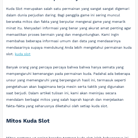
Kuda Slot merupakan salah satu permainan yang sangat sangat digemari
dalam dunia perjudian daring. Bagi penggila game ini sering muncul
beraneka mitos dan fakta yang berputar mengenai game yang menarik
minat itu. Menyadari informasi yang benar yang akurat amat penting agar
memastikan proses bermain yang dan menguntungkan. Kami ingin
membahas beberapa informasi umum dan data yang mendasarinya
mendasarinya supaya mendukung Anda lebih mengetahui permainan kuda
slot.
kuda slot
Banyak orang yang percaya percaya bahwa bahwa hanya semata yang
mempengaruhi kemenangan pada permainan kuda. Padahal ada beberapa
unsur yang memengaruhi yang berpengaruh hasil ini, termasuk seperti
pengetahuan akan bagaimana kerja mesin serta taktik yang digunakan
saat berjudi. Dalam artikel tulisan ini, kami akan meninjau secara
mendalam berbagai mitos yang salah kaprah kaprah dan menjelaskan
fakta-fakta yang seharusnya diketahui oleh setiap kuda slot.
Mitos Kuda Slot