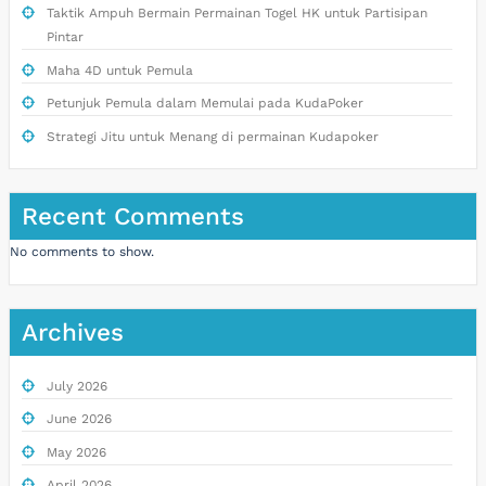
Taktik Ampuh Bermain Permainan Togel HK untuk Partisipan
Pintar
Maha 4D untuk Pemula
Petunjuk Pemula dalam Memulai pada KudaPoker
Strategi Jitu untuk Menang di permainan Kudapoker
Recent Comments
No comments to show.
Archives
July 2026
June 2026
May 2026
April 2026