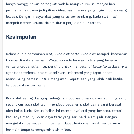
hanya menggunakan perangkat mobile maupun PC. Ini menjadikan
permainan slot menjadi pilihan ideal bagi mereka yang ingin hiburan yang
leluasa. Dengan masyarakat yang terus berkembang, kuda slot masih
menjadi elemen krusial dalam dunia perjudian di internet.
Kesimpulan
Dalam dunia permainan slot, kuda slot serta kuda slot menjadi ketenaran
khusus di antara pemain. Walaupun ada banyak mitos yang beredar
tentang kedua istilah itu, penting untuk mengetahui fakta-fakta dasarnya
agar tidak terjebak dalam kekeliruan. Informasi yang tepat dapat
mendukung pemain untuk mengambil keputusan yang lebih baik ketika
terlibat dalam permainan.
Kuda slot sering dianggap sebagai simbol nasib baik dalam spinning slot,
sedangkan kuda slot lebih mengacu pada jenis slot game yang berasal
oleh balap kuda. Kedua istilah ini mempunyai arti yang berbeda, tetapi
keduanya menunjukkan daya tarik yang serupa di alam judi. Dengan
mengetahui perbedaan ini, pemain dapat lebih menikmati pengalaman
bermain tanpa terpengaruh oleh mitos.