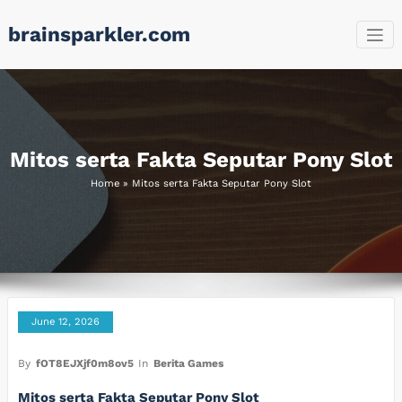
Skip
brainsparkler.com
to
content
Mitos serta Fakta Seputar Pony Slot
Home
»
Mitos serta Fakta Seputar Pony Slot
June 12, 2026
By
fOT8EJXjf0m8ov5
In
Berita Games
Mitos serta Fakta Seputar Pony Slot