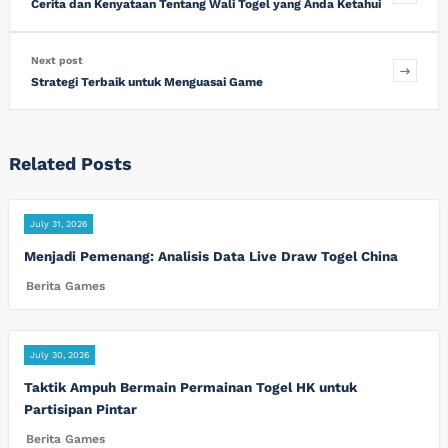
Cerita dan Kenyataan Tentang Wali Togel yang Anda Ketahui
Next post
Strategi Terbaik untuk Menguasai Game
Related Posts
July 31, 2026
Menjadi Pemenang: Analisis Data Live Draw Togel China
Berita Games
July 30, 2026
Taktik Ampuh Bermain Permainan Togel HK untuk
Partisipan Pintar
Berita Games