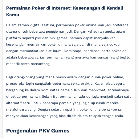
Permainan Poker di Internet: Kesenangan di Kendali
Kamu
Dalam zaman digital saat ini, permainan poker online kian jadi preferensi
utama untuk beberapa penggemar judi. Dengan kehadiran anekaragam
platform seperti pkv dan pkv games, pemain dapat menyaksikan
kesenangan memainkan poker dimana saja dan di mana saja cukup
dengan memanfaatkan alat inum. Dominoqq, bandarqq, serta poker qq
adalah beberapa variasi permainan yang menawarkan sensasi yang begitu
menarik serta menantang.
Bagi orang-orang yang mana masih awam dengan dunia poker online,
proses pkv login sangatlah sederhana serta praktis. Kalian bisa segera
bergabung ke dalam komunitas pemain lain dan menikmati adrenalinnya
di setiap permainan. Selain itu, permainan adu qq juga menjadi salah satu
alternatif seru untuk beberapa pemain yang ingin uji nasib mereka
melalui cara yang. Dengan seluruh opsi ini, poker online benar-benar
menyediakan kesenangan yang bisa diraih dalam telapak tangan anda.
Pengenalan PKV Games