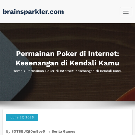
Skip
brainsparkler.com
to
content
Permainan Poker di Internet:
Kesenangan di Kendali Kamu
Home
»
Permainan Poker di Internet: Kesenangan di Kendali Kamu
June 27, 2026
By
fOT8EJXjf0m8ov5
In
Berita Games