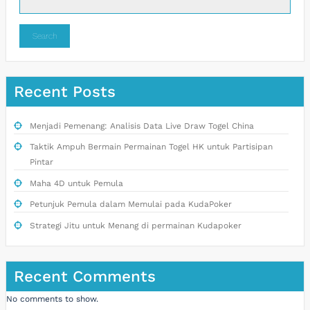
Search
Recent Posts
Menjadi Pemenang: Analisis Data Live Draw Togel China
Taktik Ampuh Bermain Permainan Togel HK untuk Partisipan
Pintar
Maha 4D untuk Pemula
Petunjuk Pemula dalam Memulai pada KudaPoker
Strategi Jitu untuk Menang di permainan Kudapoker
Recent Comments
No comments to show.