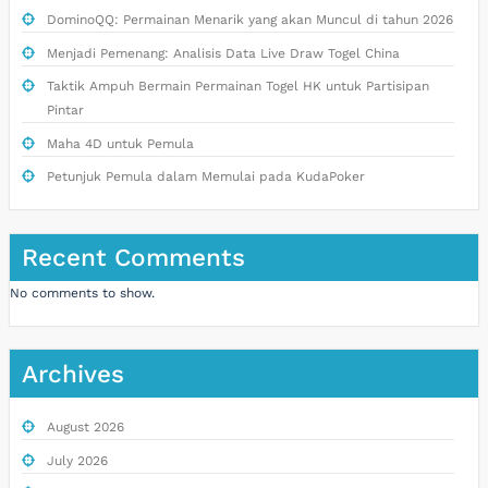
DominoQQ: Permainan Menarik yang akan Muncul di tahun 2026
Menjadi Pemenang: Analisis Data Live Draw Togel China
Taktik Ampuh Bermain Permainan Togel HK untuk Partisipan
Pintar
Maha 4D untuk Pemula
Petunjuk Pemula dalam Memulai pada KudaPoker
Recent Comments
No comments to show.
Archives
August 2026
July 2026