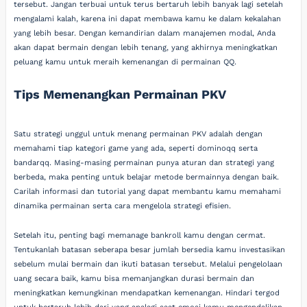
tersebut. Jangan terbuai untuk terus bertaruh lebih banyak lagi setelah
mengalami kalah, karena ini dapat membawa kamu ke dalam kekalahan
yang lebih besar. Dengan kemandirian dalam manajemen modal, Anda
akan dapat bermain dengan lebih tenang, yang akhirnya meningkatkan
peluang kamu untuk meraih kemenangan di permainan QQ.
Tips Memenangkan Permainan PKV
Satu strategi unggul untuk menang permainan PKV adalah dengan
memahami tiap kategori game yang ada, seperti dominoqq serta
bandarqq. Masing-masing permainan punya aturan dan strategi yang
berbeda, maka penting untuk belajar metode bermainnya dengan baik.
Carilah informasi dan tutorial yang dapat membantu kamu memahami
dinamika permainan serta cara mengelola strategi efisien.
Setelah itu, penting bagi memanage bankroll kamu dengan cermat.
Tentukanlah batasan seberapa besar jumlah bersedia kamu investasikan
sebelum mulai bermain dan ikuti batasan tersebut. Melalui pengelolaan
uang secara baik, kamu bisa memanjangkan durasi bermain dan
meningkatkan kemungkinan mendapatkan kemenangan. Hindari tergod