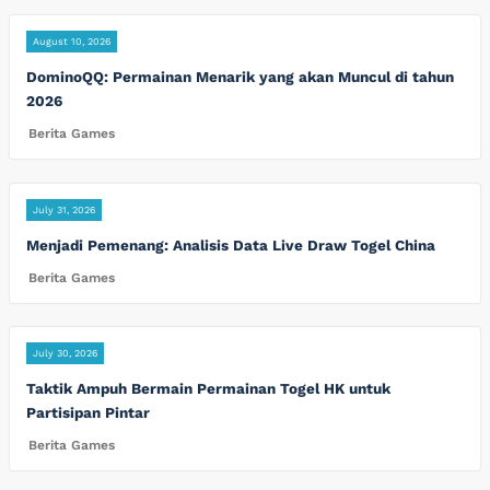
August 10, 2026
DominoQQ: Permainan Menarik yang akan Muncul di tahun
2026
Berita Games
July 31, 2026
Menjadi Pemenang: Analisis Data Live Draw Togel China
Berita Games
July 30, 2026
Taktik Ampuh Bermain Permainan Togel HK untuk
Partisipan Pintar
Berita Games