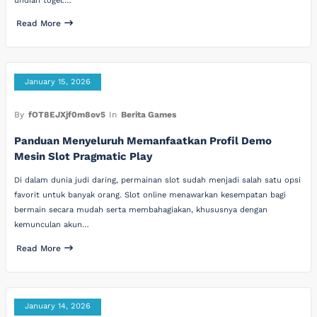
undian togel.…
Read More
January 15, 2026
By
fOT8EJXjf0m8ov5
In
Berita Games
Panduan Menyeluruh Memanfaatkan Profil Demo
Mesin Slot Pragmatic Play
Di dalam dunia judi daring, permainan slot sudah menjadi salah satu opsi
favorit untuk banyak orang. Slot online menawarkan kesempatan bagi
bermain secara mudah serta membahagiakan, khususnya dengan
kemunculan akun…
Read More
January 14, 2026