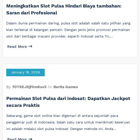
Meningkatkan Slot Pulsa Hindari Biaya tambahan:
Saran dari Profesional
Dalam dunia permainan daring, pulsa slot adalah salah satu pilihan yang
kian terkenal di kalangan pemain. Dengan jenis jenis promosi permainan
slot dari berbagai macam provider, seperti Indosat serta Tri,…
Read More
January 18, 2026
By
fOT8EJXjf0m8ov5
In
Berita Games
Permainan Slot Pulsa dari Indosat: Dapatkan Jackpot
secara Praktis
Sekarang, game slot online kian digemari di antara sejumlah para
penggemar judi di Indonesia. Salah satu cara untuk menikmati keseruan
ini adalah melalui slot pulsa Indosat. Dengan metode ini, Anda…
Read More